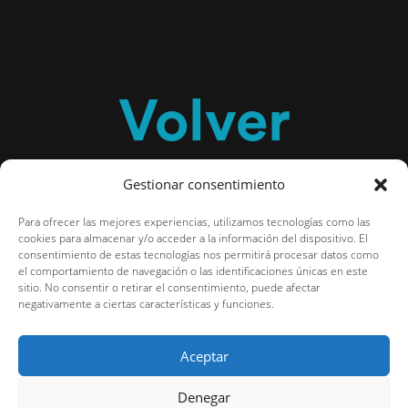
Volver
Actualidad
Gestionar consentimiento
Para ofrecer las mejores experiencias, utilizamos tecnologías como las
cookies para almacenar y/o acceder a la información del dispositivo. El
consentimiento de estas tecnologías nos permitirá procesar datos como
el comportamiento de navegación o las identificaciones únicas en este
sitio. No consentir o retirar el consentimiento, puede afectar
negativamente a ciertas características y funciones.
Aceptar
Denegar