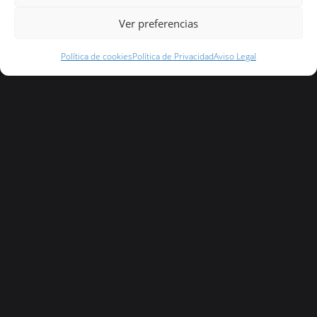
Ver preferencias
Política de cookies
Política de Privacidad
Aviso Legal
Teléfono: +93 112 87 65
Dirección: Carrer Font de Can Mas, 7 - 08291 Ripollet, Barcelona
© 2019 ADAPTACION Y CONTROL DE EDIFICIOS, SL -
Política de
privacidad
-
Aviso Legal
-
Política de cookies