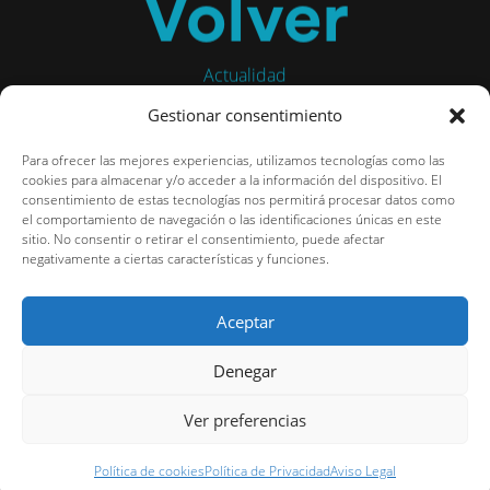
Volver
Actualidad
Gestionar consentimiento
Para ofrecer las mejores experiencias, utilizamos tecnologías como las
cookies para almacenar y/o acceder a la información del dispositivo. El
consentimiento de estas tecnologías nos permitirá procesar datos como
el comportamiento de navegación o las identificaciones únicas en este
sitio. No consentir o retirar el consentimiento, puede afectar
negativamente a ciertas características y funciones.
Aceptar
Denegar
Ver preferencias
Política de cookies
Política de Privacidad
Aviso Legal