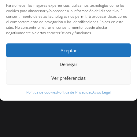
Actualidad
Para ofrecer las mejores experiencias, utilizamos tecnologías como las
cookies para almacenar y/o acceder a la información del dispositivo. El
consentimiento de estas tecnologías nos permitirá procesar datos como
el comportamiento de navegación o las identificaciones únicas en este
sitio. No consentir o retirar el consentimiento, puede afectar
negativamente a ciertas características y funciones.
Aceptar
Denegar
Ver preferencias
Política de cookies
Política de Privacidad
Aviso Legal