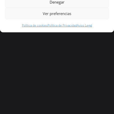
Denegar
Ver preferencias
Política de cookies
Política de Privacidad
Aviso Legal
Teléfono: +93 112 87 65
Dirección: Carrer Font de Can Mas, 7 - 08291 Ripollet, Barcelona