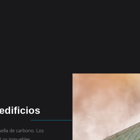
edificios
uella de carbono. Los
. Los inmuebles