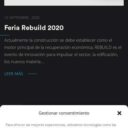
16 SEPTIEMBRE , 2020
Feria Rebuild 2020
Actualmente la construcción se debe establecer como el
motor principal de la recuperación económica, REBUILD es el
evento de innovación para impulsar el sector, la edificación,
los nuevos materia...
LEER MÁS
Gestionar consentimiento
Teléfono: +93 112 87 65
Para ofrecer las mejores experiencias, utilizamos tecnologías como las
Dirección: Carrer Font de Can Mas, 7 - 08291 Ripollet, Barcelona